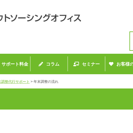
サポート料金
コラム
セミナー
お客様
末調整代行サポート
>
年末調整の流れ
。