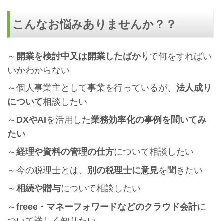
こんなお悩みありませんか？？
～
開業を検討中又は開業したばかり
で何をすればい
いかわからない
～個人事業主として事業を行っているが、
法人成り
について
相談したい
～
DXやAI
を活用した
業務効率化の事例を聞いてみ
たい
～
経理や資料の管理の仕方
について相談したい
～今の税理士とは、
別の税理士に意見
を聞きたい
～
相続や贈与
について相談したい
～
freee・マネーフォワードなどのクラウド会計
に
ついて詳しく知りたい